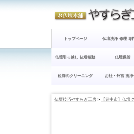
トップページ
仏壇洗浄 修理 専
仏壇引っ越し 仏壇移動
仏壇保管
位牌のクリーニング
お社・外宮 洗浄
仏壇技巧やすらぎ工房
>
【豊中市】仏壇ク