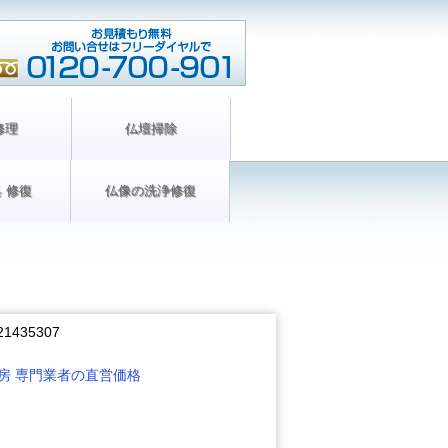
修理
仏壇掃除
 修復
仏像の洗浄修復
21435307
房 専門業者の直営価格