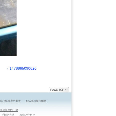
«
1478865090620
洗浄修復専門業者
お仏壇の修理価格
仏壇修復専門工房
し手順と方法
お問い合わせ