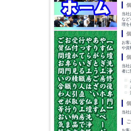
当社
など
理を
お客
や資
当社
者に
当社
お客