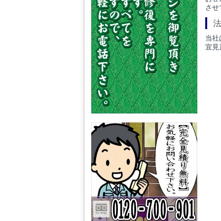
させ
当社
宜見