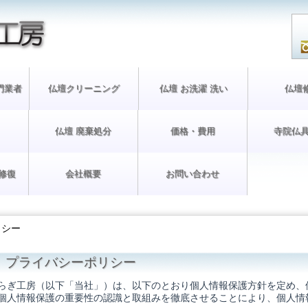
門業者
仏壇クリーニング
仏壇 お洗濯 洗い
仏壇
仏壇 廃棄処分
価格・費用
寺院仏具
修復
会社概要
お問い合わせ
リシー
プライバシーポリシー
らぎ工房（以下「当社」）は、以下のとおり個人情報保護方針を定め、
個人情報保護の重要性の認識と取組みを徹底させることにより、個人情