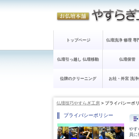
トップページ
仏壇洗浄 修理 専
仏壇引っ越し 仏壇移動
仏壇保管
位牌のクリーニング
お社・外宮 洗浄
仏壇技巧やすらぎ工房
>
プライバシーポ
プライバシーポリシー
やす
員に