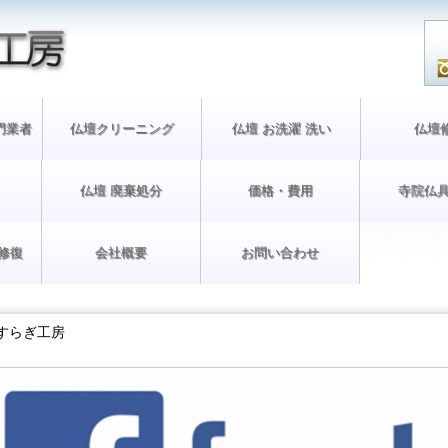
門業者
仏壇クリーニング
仏壇 お洗濯 洗い
仏壇
仏壇 廃棄処分
価格・費用
寺院仏具
修復
会社概要
お問い合わせ
やすらぎ工房