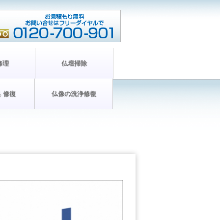
修理
仏壇掃除
 修復
仏像の洗浄修復