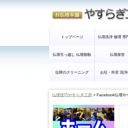
トップページ
仏壇洗浄 修理 専
仏壇引っ越し 仏壇移動
仏壇保管
位牌のクリーニング
お社・外宮 洗浄
仏壇技巧やすらぎ工房
>
Facebook仏壇