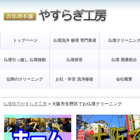
トップページ
仏壇洗浄 修理 専門業者
仏壇クリーニン
仏壇引っ越し 仏壇移動
仏壇保管
仏壇 廃棄処分
位牌のクリーニング
お社・外宮 洗浄修復
会社概要
仏壇技巧やすらぎ工房
>
大阪市生野区でお仏壇クリーニング