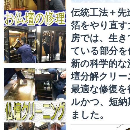
伝統工法＋先
箔をやり直す
房では、生き
ている部分を
新の科学的な
壇分解クリー
最適な修復を
ルかつ、短納
ました。